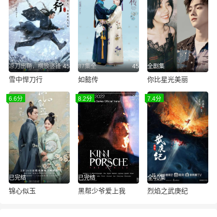
凉刀出鞘，横放竖锋
45
87集全
45
全剧集
雪中悍刀行
如懿传
你比星光美丽
6.6分
8.2分
7.4分
已完结
已完结
全40集
锦心似玉
黑帮少爷爱上我
烈焰之武庚纪