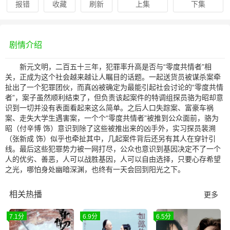
报错
收藏
刷新
上集
下集
剧情介绍
新元文明，二百五十三年，犯罪率升高是否与“零度共情者”相
关，正成为这个社会越来越让人瞩目的话题。一起送货员被谋杀案牵
扯出了一个犯罪团伙，而真凶被确定为最能引起社会讨论的“零度共情
者”，案子虽然顺利结束了，但负责该起案件的特调组探员骆为昭却意
识到一切并没有表面看起来这么简单。之后人口失踪案、富豪车祸
案、走失大学生遇害案，一个个“零度共情者”被推到公众面前，骆为
昭（付辛博 饰）意识到除了这些被推出来的凶手外，实习探员裴溯
（张新成 饰）似乎也牵扯其中，几起案件背后还另有其人在穿针引
线。最后这些犯罪势力被一网打尽，公众也意识到基因决定不了一个
人的优劣、善恶，人可以战胜基因，人可以自由选择，只要心存希望
之光，哪怕身处幽暗深渊，也终有一天会回到阳光之下。
相关热播
更多
7.1分
6.9分
6.5分