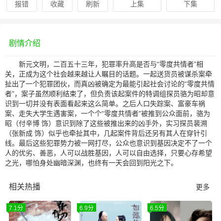
报错
收藏
刷新
上集
下集
剧情介绍
新元文明，二百五十三年，犯罪率升高是否与“零度共情者”相
关，正成为这个社会越来越让人瞩目的话题。一起送货员被谋杀案牵
扯出了一个犯罪团伙，而真凶被确定为最能引起社会讨论的“零度共情
者”，案子虽然顺利结束了，但负责该起案件的特调组探员骆为昭却意
识到一切并没有表面看起来这么简单。之后人口失踪案、富豪车祸
案、走失大学生遇害案，一个个“零度共情者”被推到公众面前，骆为
昭（付辛博 饰）意识到除了这些被推出来的凶手外，实习探员裴溯
（张新成 饰）似乎也牵扯其中，几起案件背后还另有其人在穿针引
线。最后这些犯罪势力被一网打尽，公众也意识到基因决定不了一个
人的优劣、善恶，人可以战胜基因，人可以自由选择，只要心存希望
之光，哪怕身处幽暗深渊，也终有一天会回到阳光之下。
相关热播
更多
7.1分
6.9分
6.5分