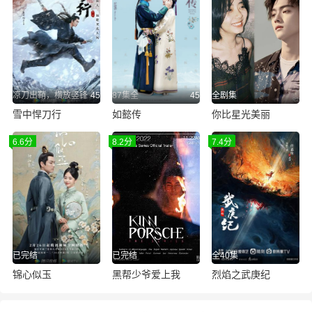
凉刀出鞘，横放竖锋
45
87集全
45
全剧集
雪中悍刀行
如懿传
你比星光美丽
6.6分
8.2分
7.4分
已完结
已完结
全40集
锦心似玉
黑帮少爷爱上我
烈焰之武庚纪