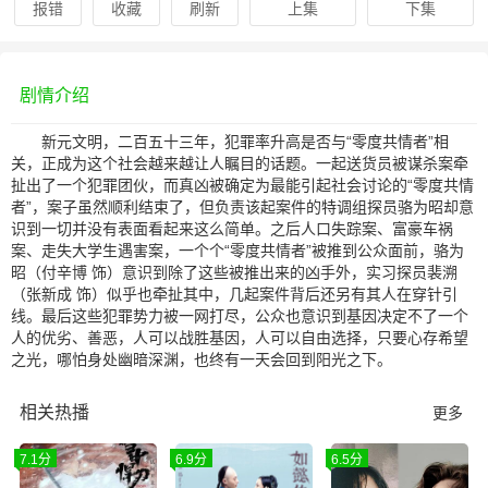
报错
收藏
刷新
上集
下集
剧情介绍
新元文明，二百五十三年，犯罪率升高是否与“零度共情者”相
关，正成为这个社会越来越让人瞩目的话题。一起送货员被谋杀案牵
扯出了一个犯罪团伙，而真凶被确定为最能引起社会讨论的“零度共情
者”，案子虽然顺利结束了，但负责该起案件的特调组探员骆为昭却意
识到一切并没有表面看起来这么简单。之后人口失踪案、富豪车祸
案、走失大学生遇害案，一个个“零度共情者”被推到公众面前，骆为
昭（付辛博 饰）意识到除了这些被推出来的凶手外，实习探员裴溯
（张新成 饰）似乎也牵扯其中，几起案件背后还另有其人在穿针引
线。最后这些犯罪势力被一网打尽，公众也意识到基因决定不了一个
人的优劣、善恶，人可以战胜基因，人可以自由选择，只要心存希望
之光，哪怕身处幽暗深渊，也终有一天会回到阳光之下。
相关热播
更多
7.1分
6.9分
6.5分