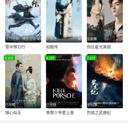
凉刀出鞘，横放竖锋
45
87集全
45
全剧集
雪中悍刀行
如懿传
你比星光美丽
6.6分
8.2分
7.4分
已完结
已完结
全40集
锦心似玉
黑帮少爷爱上我
烈焰之武庚纪