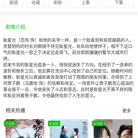
报错
收藏
刷新
上集
下集
剧情介绍
耿星光（范伟 饰）和他的名字一样，是一个耿直到有些死脑筋的人。
贪婪阴险的村长刘眼镜不待见耿星光，处处给他使绊子，咽不下这口
气的耿星光一怒之下决定远走高飞，前往熙熙攘攘的繁华大城市打
拼。
初来乍到的耿星光孤身一人，很快就迷失了方向。在经历了一连串的
波折和挫折之后，他总算在洗浴中心找到了自己的定位。随着时间的
推移，耿星光以真诚和善良渐渐打动了周围的朋友同事，亦得到了上
司贺子鹏（冯嘉怡 饰）的信赖和肯定。一场意外让贺子鹏苦心孤诣的
事业毁于一旦，令他丧失了斗志和意志，此时是耿星光不离不弃的陪
伴和支持着贺子鹏，令他最终找到了人生的意义。
相关热播
更多
7.1分
6.9分
6.5分