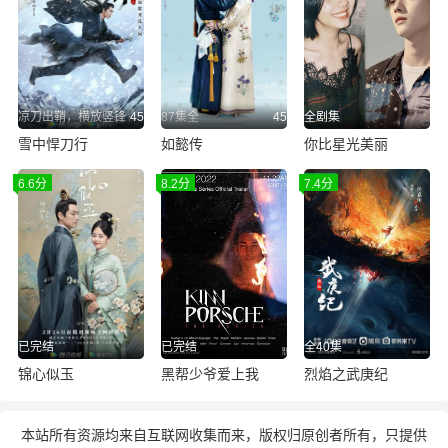
凉刀出鞘，横放竖锋
45
87集全
45
全剧集
雪中悍刀行
如懿传
你比星光美丽
6.6分
8.2分
7.4分
已完结
已完结
全40集
锦心似玉
黑帮少爷爱上我
烈焰之武庚纪
本站所有资源均来自互联网收集而来，版权归原创者所有，只提供