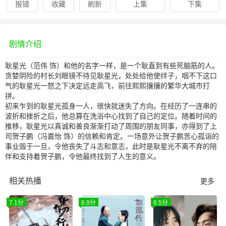
报错
收藏
刷新
上集
下集
剧情介绍
耿星光（范伟 饰）和他的名字一样，是一个耿直到有些死脑筋的人。
贪婪阴险的村长刘眼镜不待见耿星光，处处给他使绊子，咽不下这口
气的耿星光一怒之下决定远走高飞，前往熙熙攘攘的繁华大城市打
拼。
初来乍到的耿星光孤身一人，很快就迷失了方向。在经历了一连串的
波折和挫折之后，他总算在洗浴中心找到了自己的定位。随着时间的
推移，耿星光以真诚和善良渐渐打动了周围的朋友同事，亦得到了上
司贺子鹏（冯嘉怡 饰）的信赖和肯定。一场意外让贺子鹏苦心孤诣的
事业毁于一旦，令他丧失了斗志和意志，此时是耿星光不离不弃的陪
伴和支持着贺子鹏，令他最终找到了人生的意义。
相关热播
更多
7.1分
6.9分
6.5分