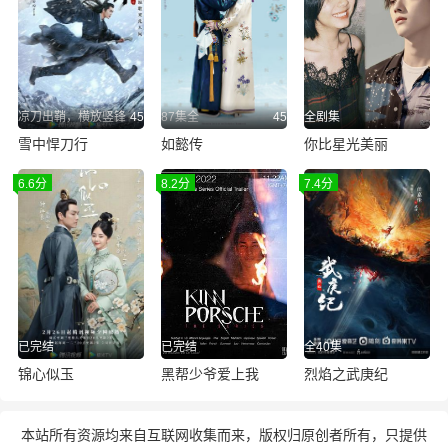
凉刀出鞘，横放竖锋
45
87集全
45
全剧集
雪中悍刀行
如懿传
你比星光美丽
6.6分
8.2分
7.4分
已完结
已完结
全40集
锦心似玉
黑帮少爷爱上我
烈焰之武庚纪
本站所有资源均来自互联网收集而来，版权归原创者所有，只提供