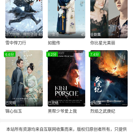
凉刀出鞘，横放竖锋
45
87集全
45
全剧集
雪中悍刀行
如懿传
你比星光美丽
6.6分
8.2分
7.4分
已完结
已完结
全40集
锦心似玉
黑帮少爷爱上我
烈焰之武庚纪
本站所有资源均来自互联网收集而来，版权归原创者所有，只提供