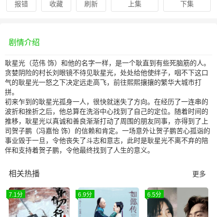
报错
收藏
刷新
上集
下集
剧情介绍
耿星光（范伟 饰）和他的名字一样，是一个耿直到有些死脑筋的人。
贪婪阴险的村长刘眼镜不待见耿星光，处处给他使绊子，咽不下这口
气的耿星光一怒之下决定远走高飞，前往熙熙攘攘的繁华大城市打
拼。
初来乍到的耿星光孤身一人，很快就迷失了方向。在经历了一连串的
波折和挫折之后，他总算在洗浴中心找到了自己的定位。随着时间的
推移，耿星光以真诚和善良渐渐打动了周围的朋友同事，亦得到了上
司贺子鹏（冯嘉怡 饰）的信赖和肯定。一场意外让贺子鹏苦心孤诣的
事业毁于一旦，令他丧失了斗志和意志，此时是耿星光不离不弃的陪
伴和支持着贺子鹏，令他最终找到了人生的意义。
相关热播
更多
7.1分
6.9分
6.5分