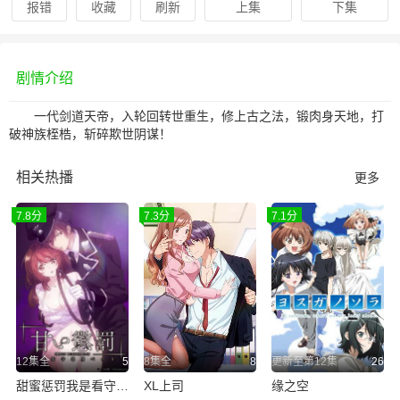
报错
收藏
刷新
上集
下集
剧情介绍
一代剑道天帝，入轮回转世重生，修上古之法，锻肉身天地，打
破神族桎梏，斩碎欺世阴谋！
相关热播
更多
7.8分
7.3分
7.1分
12集全
5
8集全
8
更新至第12集
26
甜蜜惩罚我是看守专用宠物
XL上司
缘之空